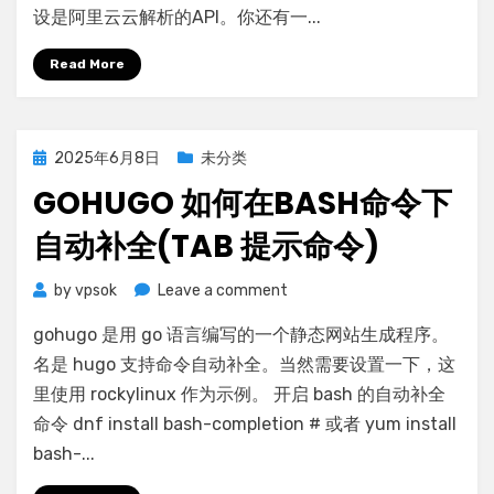
设是阿里云云解析的API。你还有一...
解
式
决
Read More
方
法
Posted
2025年6月8日
未分类
on
GOHUGO 如何在BASH命令下
自动补全(TAB 提示命令)
on
by
vpsok
Leave a comment
gohugo
gohugo 是用 go 语言编写的一个静态网站生成程序。
如
何
名是 hugo 支持命令自动补全。当然需要设置一下，这
在
里使用 rockylinux 作为示例。 开启 bash 的自动补全
bash
命令 dnf install bash-completion # 或者 yum install
命
bash-...
令
下