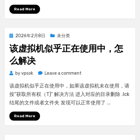
内
Read More
网
穿
透
Posted
2026年2月8日
未分类
on
该虚拟机似乎正在使用中，怎
么解决
on
by
vpsok
Leave a comment
该
该虚拟机似乎正在使用中，如果该虚拟机未在使用，请
虚
拟
按“获取所有权（T)” 解决方法 进入对应的目录删除 .lck
机
结尾的文件或者文件夹 发现可以正常使用了 ...
似
乎
Read More
正
在
使