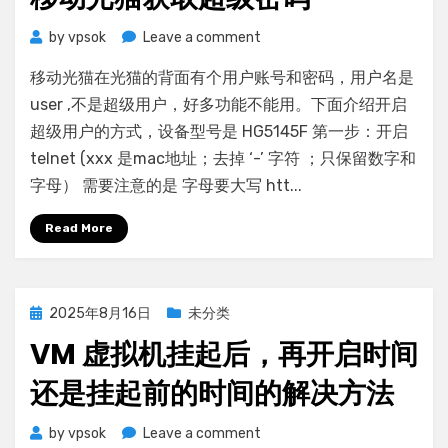
on
by
vpsok
Leave a comment
移
移动光猫在光猫的背面有个用户账号和密码，用户名是
动
光
user ,不是超级用户，好多功能不能用。下面介绍开启
猫
超级用户的方式，设备型号是 HG5145F 第一步：开启
获
telnet (xxx 是mac地址；去掉 ‘-’ 字符 ；只保留数字和
取
字母） 需要注意的是 字母要大写 htt...
超
级
Read More
密
码
Posted
2025年8月16日
未分类
on
VM 虚拟机挂起后，再开启时间
还是挂起前的时间的解决方法
on
by
vpsok
Leave a comment