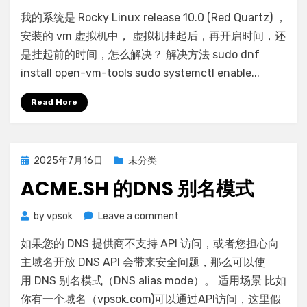
vm
我的系统是 Rocky Linux release 10.0 (Red Quartz) ，
虚
拟
安装的 vm 虚拟机中， 虚拟机挂起后，再开启时间，还
机
是挂起前的时间，怎么解决？ 解决方法 sudo dnf
挂
install open-vm-tools sudo systemctl enable...
起
后，
Read More
再
开
启
时
Posted
2025年7月16日
未分类
间
on
ACME.SH 的DNS 别名模式
还
是
挂
on
by
vpsok
Leave a comment
起
acme.sh
如果您的 DNS 提供商不支持 API 访问，或者您担心向
前
的
的
dns
主域名开放 DNS API 会带来安全问题，那么可以使
时
别
用 DNS 别名模式（DNS alias mode）。 适用场景 比如
间
名
你有一个域名（vpsok.com)可以通过API访问，这里假
的
模