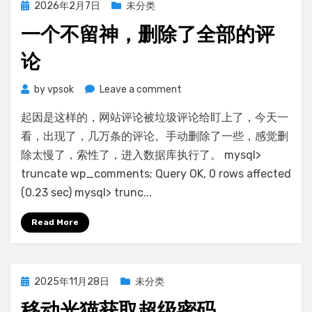
用
Posted
2026年2月7日
未分类
中，
on
一个不留神，删除了全部的评
怎
么
论
解
决
on
by
vpsok
Leave a comment
一
起因是这样的，网站评论被垃圾评论给盯上了，今天一
个
不
看，出现了，几万条的评论。手动删除了一些，感觉删
留
除太慢了，索性了，进入数据库执行了。 mysql>
神，
truncate wp_comments; Query OK, 0 rows affected
删
(0.23 sec) mysql> trunc...
除
了
Read More
全
部
的
评
Posted
2025年11月28日
未分类
论
on
移动光猫获取超级密码