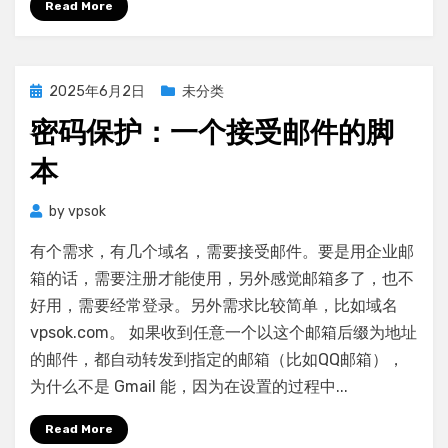
Read More
自
动
补
全
Posted
2025年6月2日
未分类
(tab
on
密码保护：一个接受邮件的脚
提
示
本
命
令)
by
vpsok
有个需求，有几个域名，需要接受邮件。要是用企业邮
箱的话，需要注册才能使用，另外感觉邮箱多了，也不
好用，需要经常登录。另外需求比较简单，比如域名
vpsok.com。 如果收到任意一个以这个邮箱后缀为地址
的邮件，都自动转发到指定的邮箱（比如QQ邮箱），
为什么不是 Gmail 能，因为在设置的过程中...
Read More