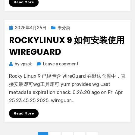
Read More
比，
涵
盖
各
Posted
2025年4月26日
未分类
自
on
ROCKYLINUX 9 如何安装使用
特
点、
WIREGUARD
使
用
条
on
by
vpsok
Leave a comment
件、
rockylinux
Rocky Linux 9 已经包含 WireGuard 在默认仓库中，直
优
9
势
如
接安装即可wg工具即可 yum provides wg Last
及
何
metadata expiration check: 0:26:20 ago on Fri Apr
适
安
25 23:45:25 2025. wireguar...
用
装
场
使
Read More
景
用
WireGuard