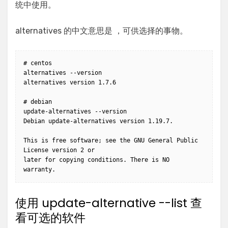
统中使用。
alternatives 的中文意思是 ，可供选择的事物。
# centos 

alternatives --version

alternatives version 1.7.6

# debian 

update-alternatives --version

Debian update-alternatives version 1.19.7.

This is free software; see the GNU General Public 
License version 2 or

later for copying conditions. There is NO 
warranty.
使用 update-alternative --list 查
看可选的软件