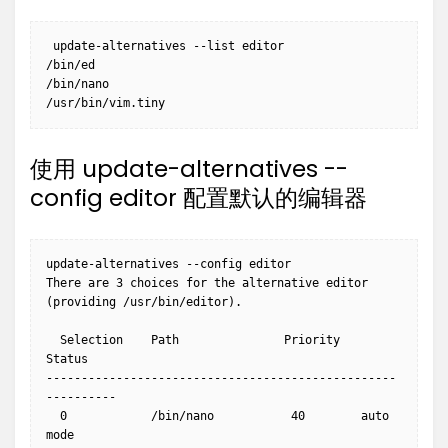
 update-alternatives --list editor

/bin/ed

/bin/nano

使用 update-alternatives --
config editor 配置默认的编辑器
update-alternatives --config editor

There are 3 choices for the alternative editor 
(providing /usr/bin/editor).

  Selection    Path               Priority   
Status

--------------------------------------------------
----------

  0            /bin/nano           40        auto 
mode
