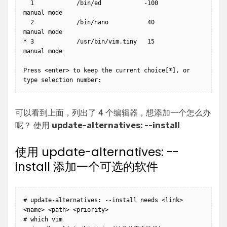
  1            /bin/ed            -100       
manual mode

  2            /bin/nano           40        
manual mode

* 3            /usr/bin/vim.tiny   15        
manual mode

Press <enter> to keep the current choice[*], or 
type selection number:
可以看到上面，列出了 4 个编辑器，想添加一个怎么办
呢？ 使用
update-alternatives: --install
使用 update-alternatives: --
install 添加一个可选的软件
# update-alternatives: --install needs <link> 
<name> <path> <priority>

# which vim
