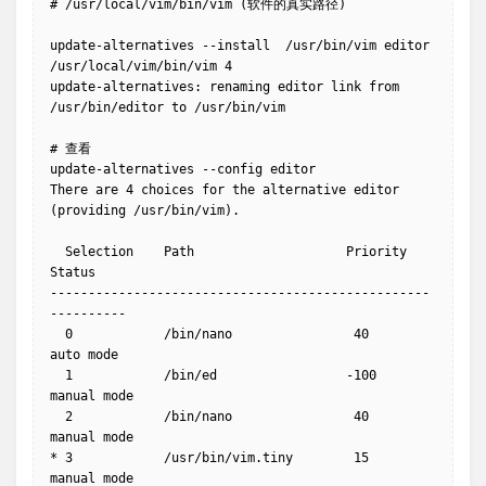
# /usr/local/vim/bin/vim (软件的真实路径)

update-alternatives --install  /usr/bin/vim editor 
/usr/local/vim/bin/vim 4

update-alternatives: renaming editor link from 
/usr/bin/editor to /usr/bin/vim

# 查看

update-alternatives --config editor

There are 4 choices for the alternative editor 
(providing /usr/bin/vim).

  Selection    Path                    Priority   
Status

--------------------------------------------------
----------

  0            /bin/nano                40        
auto mode

  1            /bin/ed                 -100       
manual mode

  2            /bin/nano                40        
manual mode

* 3            /usr/bin/vim.tiny        15        
manual mode
